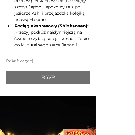
dech w piersiach widoki na święty 
szczyt Japonii, spokojny rejs po 
jeziorze Ashi i przejażdżka kolejką 
linową Hakone.
Pociąg ekspresowy (Shinkansen):
Przeżyj podróż najsłynniejszą na 
świecie szybką koleją, sunąc z Tokio 
do kulturalnego serca Japonii.
Pokaż więcej
RSVP