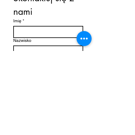
nami
Imię
*
Nazwisko
E-mail
*
Telefon
Składać
Nova Travel